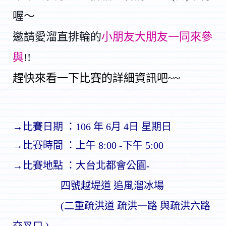
喔～
邀請愛溜直排輪的
小朋友大朋友一同來參
與
!
!
趕快來看一下比賽的詳細資訊吧~~
→比賽日期 ：106 年 6月 4日 星期日
→比賽時間 ：
上午 8:00 -下午 5:00
→比賽地點 ：大台北都會公園-
四號越堤道 追風溜冰場
(二重疏洪道 疏洪一路 與疏洪六路
交叉口 )