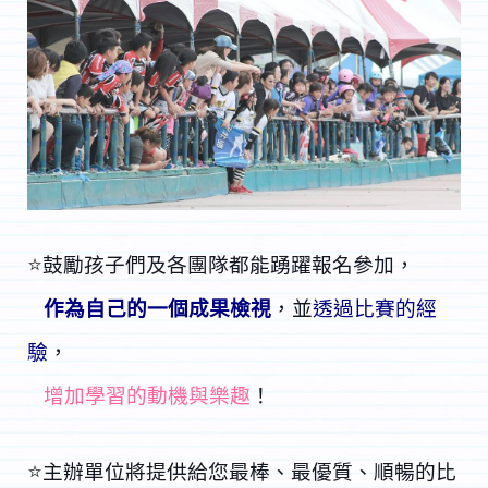
⭐
鼓勵孩子們及各團隊都能踴躍報名參加，
作為自己的一個
成果檢視
，並
透過比賽的經
驗
，
增加學習的動機與樂趣
！
⭐
主辦單位將提供給您最棒、最優質、順暢的比