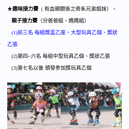
★
趣味接力賽
(
有血親關係之旁系兄弟姐妹）、
親子接力賽
（分爸爸組、媽媽組）
(1)前三名 每組獎盃乙座、大型玩具乙個、獎狀
乙張
(2)第四~六名 每組中型玩具乙個、獎狀乙張
(3)第七名以後 頒發參加獎玩具乙個