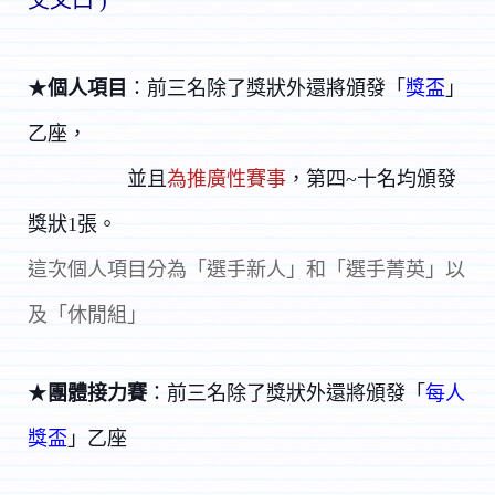
★
個人項目
：前三名除了獎狀外還將頒發「
獎盃
」
乙座，
並
且
為推廣性賽事
，第四~十名均頒發
獎狀1張。
這次個人項目分為「選手新人」和「選手菁英」以
及
「休閒組」
★
團體接力賽
：前三名除了獎狀外還將頒發「
每人
獎盃
」乙座