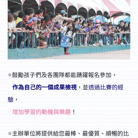
⭐
鼓勵孩子們及各團隊都能踴躍報名參加，
作為自己的一個
成果檢視
，並
透過比賽的經
驗
，
增加學習的動機與樂趣
！
⭐
主辦單位將提供給您最棒、最優質、順暢的比