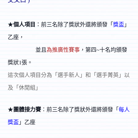
★
個人項目
：前三名除了獎狀外還將頒發「
獎盃
」
乙座，
並
且
為推廣性賽事
，第四~十名均頒發
獎狀1張。
這次個人項目分為「選手新人」和「選手菁英」以
及
「休閒組」
★
團體接力賽
：前三名除了獎狀外還將頒發「
每人
獎盃
」乙座