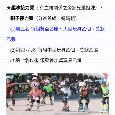
★
趣味接力賽
(
有血親關係之旁系兄弟姐妹）、
親子接力賽
（分爸爸組、媽媽組）
(1)前三名 每組獎盃乙座、大型玩具乙個、獎狀
乙張
(2)第四~六名 每組中型玩具乙個、獎狀乙張
(3)第七名以後 頒發參加獎玩具乙個