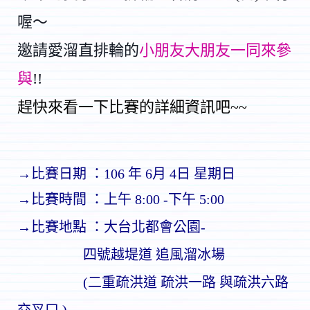
喔～
邀請愛溜直排輪的
小朋友大朋友一同來參
與
!
!
趕快來看一下比賽的詳細資訊吧~~
→比賽日期 ：106 年 6月 4日 星期日
→比賽時間 ：
上午 8:00 -下午 5:00
→比賽地點 ：大台北都會公園-
四號越堤道 追風溜冰場
(二重疏洪道 疏洪一路 與疏洪六路
交叉口 )